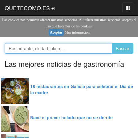
QUETECOMO.ES
®
Toggl
naviga
Las cookies nos permiten ofrecer nuestros servicios. Al utilizar nuestros servicios, aceptas el
uso que hacemos de las cookies.
Aceptar
Más información
Buscar
Las mejores noticias de gastronomía
18 restaurantes en Galicia para celebrar el Día de
la madre
Nace el primer helado que no se derrite